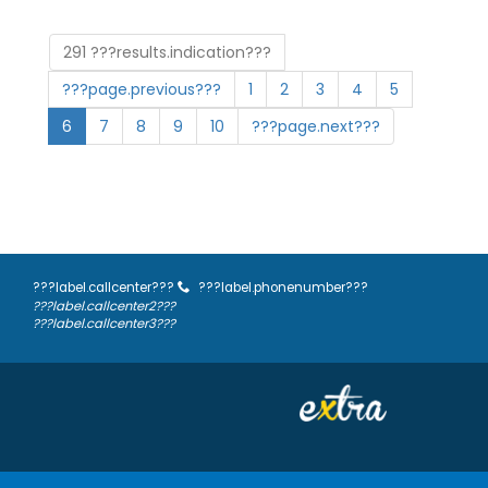
291 ???results.indication???
???page.previous???
1
2
3
4
5
6
7
8
9
10
???page.next???
???label.callcenter???
???label.phonenumber???
???label.callcenter2???
???label.callcenter3???