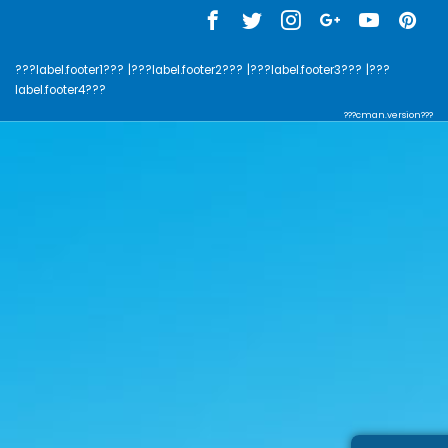
???label.footer1???
|???label.footer2???
|???label.footer3???
|???
label.footer4???
???cman.version???