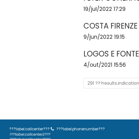
19/jul/2022 17:29
COSTA FIRENZE 
9/jun/2022 19:15
LOGOS E FONTE
4/out/2021 15:56
291 ???results.indicatio
???label.callcenter???
???label.phonenumber???
???label.callcenter2???