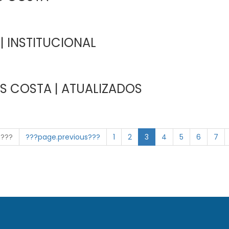
| INSTITUCIONAL
S COSTA | ATUALIZADOS
n???
???page.previous???
1
2
3
4
5
6
7