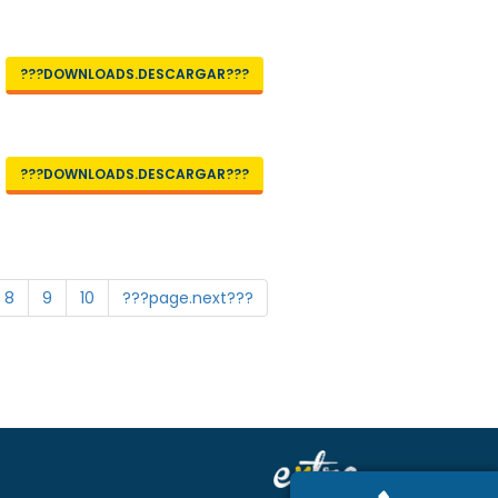
???DOWNLOADS.DESCARGAR???
???DOWNLOADS.DESCARGAR???
8
9
10
???page.next???