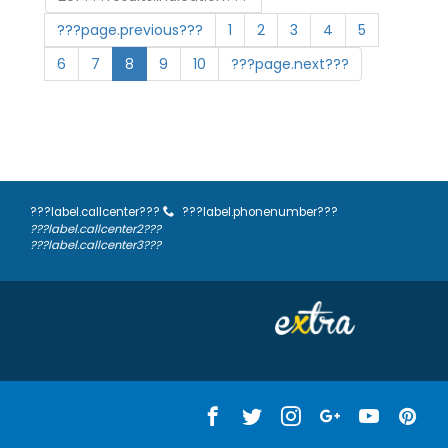
???page.previous???
1
2
3
4
5
6
7
8
9
10
???page.next???
???label.callcenter???
???label.phonenumber???
???label.callcenter2???
???label.callcenter3???