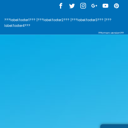
???label.footer1???
|???label.footer2???
|???label.footer3???
|???
label.footer4???
???cman.version???