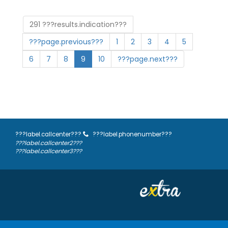
291 ???results.indication???
???page.previous???
1
2
3
4
5
6
7
8
9
10
???page.next???
???label.callcenter???
???label.phonenumber???
???label.callcenter2???
???label.callcenter3???