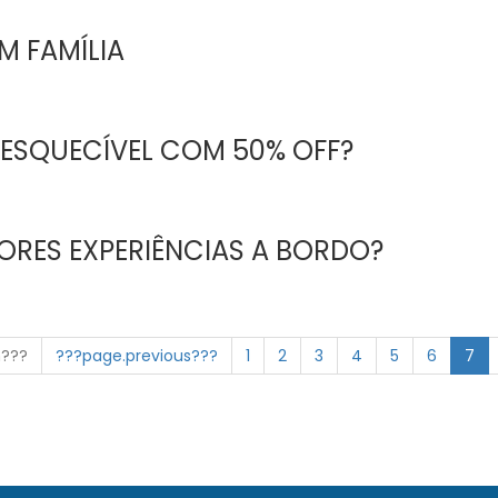
M FAMÍLIA
NESQUECÍVEL COM 50% OFF?
ORES EXPERIÊNCIAS A BORDO?
n???
???page.previous???
1
2
3
4
5
6
7