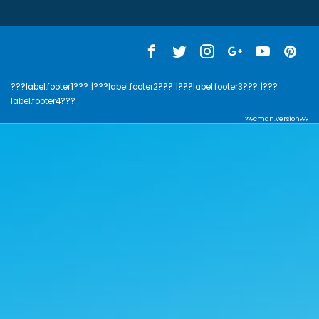
???label.footer1???
|???label.footer2???
|???label.footer3???
|???
label.footer4???
???cman.version???