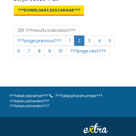
???DOWNLOADS.DESCARGAR???
291 ???results.indication???
???page.previous???
1
2
3
4
5
6
7
8
9
10
???page.next???
???label.callcenter???
???label.phonenumber???
???label.callcenter2???
???label.callcenter3???