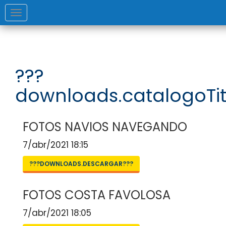
Toggle
navigation
???
downloads.catalogoTit
FOTOS NAVIOS NAVEGANDO
7/abr/2021 18:15
???DOWNLOADS.DESCARGAR???
FOTOS COSTA FAVOLOSA
7/abr/2021 18:05