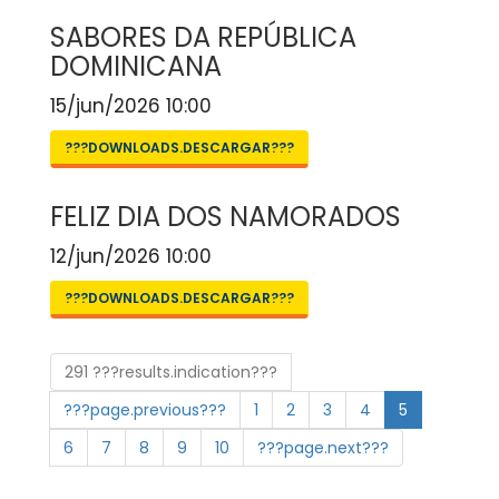
SABORES DA REPÚBLICA
DOMINICANA
15/jun/2026 10:00
???DOWNLOADS.DESCARGAR???
FELIZ DIA DOS NAMORADOS
12/jun/2026 10:00
???DOWNLOADS.DESCARGAR???
291 ???results.indication???
???page.previous???
1
2
3
4
5
6
7
8
9
10
???page.next???