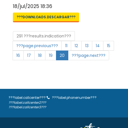
18/jul/2025 18:36
???DOWNLOADS.DESCARGAR???
291 ???results.indication???
???page.previous???
11
12
13
14
15
16
17
18
19
20
???page.next???
???label.callcenter???
???label.phonenumber???
???label.callcenter2???
???label.callcenter3???