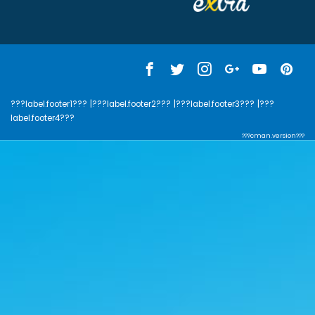
???label.footer1???
|???label.footer2???
|???label.footer3???
|???
label.footer4???
???cman.version???