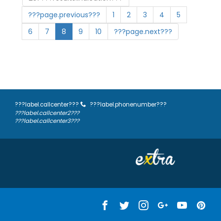
???page.previous???
1
2
3
4
5
6
7
8
9
10
???page.next???
???label.callcenter???
???label.phonenumber???
???label.callcenter2???
???label.callcenter3???