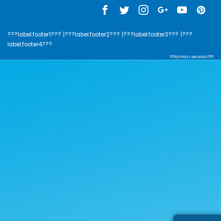
???label.footer1???
|???label.footer2???
|???label.footer3???
|???
label.footer4???
???cman.version???