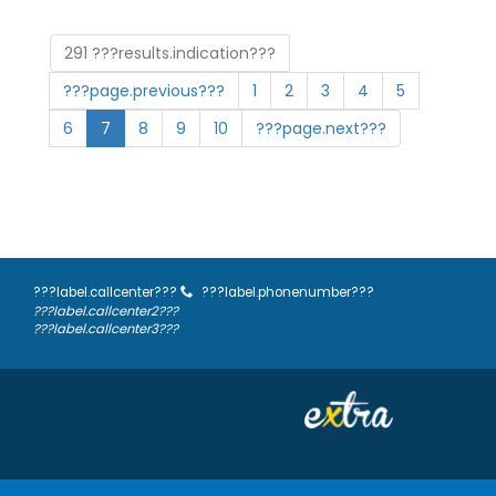
291 ???results.indication???
???page.previous???
1
2
3
4
5
6
7
8
9
10
???page.next???
???label.callcenter???
???label.phonenumber???
???label.callcenter2???
???label.callcenter3???