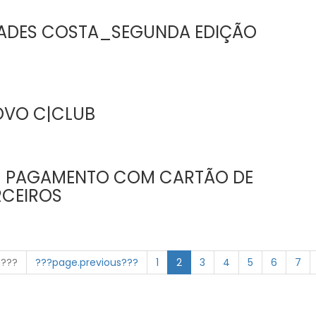
DADES COSTA_SEGUNDA EDIÇÃO
OVO C|CLUB
| PAGAMENTO COM CARTÃO DE
RCEIROS
n???
???page.previous???
1
2
3
4
5
6
7