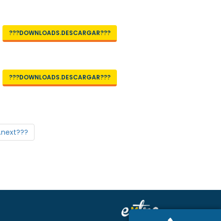
???DOWNLOADS.DESCARGAR???
???DOWNLOADS.DESCARGAR???
.next???