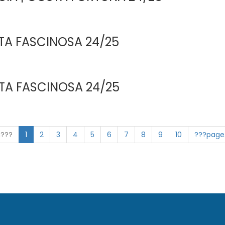
STA FASCINOSA 24/25
STA FASCINOSA 24/25
n???
1
2
3
4
5
6
7
8
9
10
???page