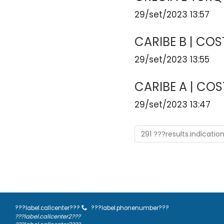
29/set/2023 13:57
CARIBE B | CO
29/set/2023 13:55
CARIBE A | CO
29/set/2023 13:47
291 ???results.indicatio
???label.callcenter???
???label.phonenumber???
???label.callcenter2???