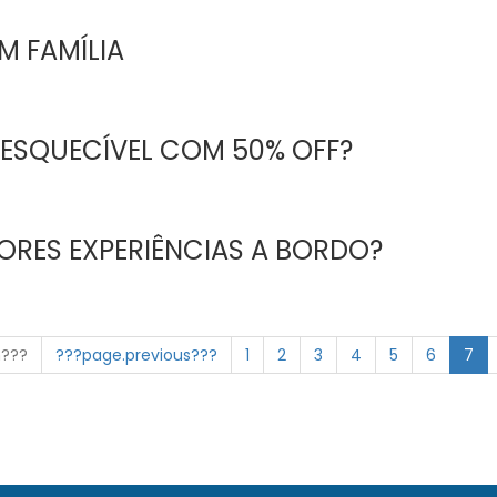
M FAMÍLIA
NESQUECÍVEL COM 50% OFF?
ORES EXPERIÊNCIAS A BORDO?
n???
???page.previous???
1
2
3
4
5
6
7