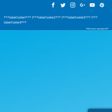
???label.footer1???
|???label.footer2???
|???label.footer3???
|???
label.footer4???
???cman.version???