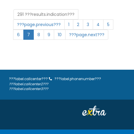
291 ???results.indication???
???page.previous???
1
2
3
4
5
6
7
8
9
10
???page.next???
???label.callcenter???
???label.phonenumber???
???label.callcenter2???
???label.callcenter3???