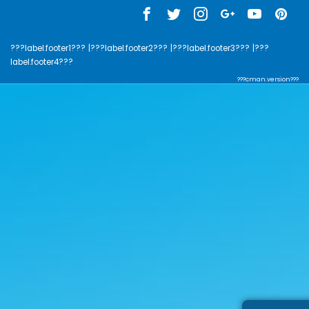
???label.footer1???
|???label.footer2???
|???label.footer3???
|???
label.footer4???
???cman.version???