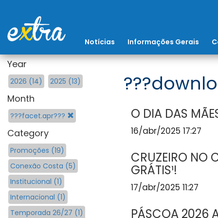
Notícias
Informações Gerais
C
Year
???downlo
2026 (14)
2025 (13)
Month
O DIA DAS MÃ
???facet.apr???
16/abr/2025 17:27
Category
Promoções (19)
CRUZEIRO NO C
Conexão Costa (5)
GRÁTIS¹!
Institucional (1)
17/abr/2025 11:27
Internacional (1)
PÁSCOA 2026 
Temporada 26/27 (1)