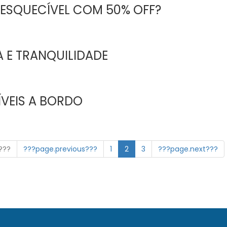
NESQUECÍVEL COM 50% OFF?
A E TRANQUILIDADE
ÍVEIS A BORDO
n???
???page.previous???
1
2
3
???page.next???