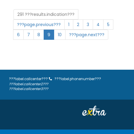
291 ???results.indication???
???page.previous???
1
2
3
4
5
6
7
8
9
10
???page.next???
???label.callcenter???
???label.phonenumber???
???label.callcenter2???
???label.callcenter3???