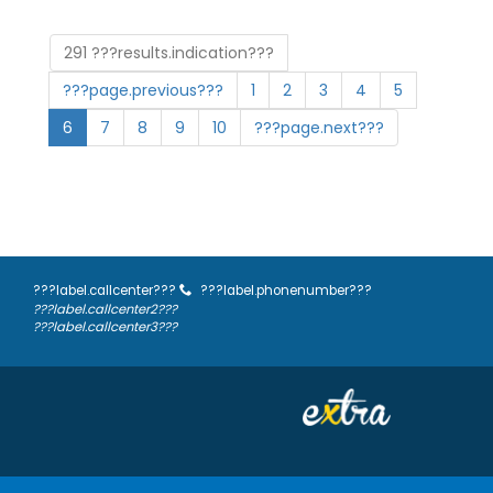
291 ???results.indication???
???page.previous???
1
2
3
4
5
6
7
8
9
10
???page.next???
???label.callcenter???
???label.phonenumber???
???label.callcenter2???
???label.callcenter3???