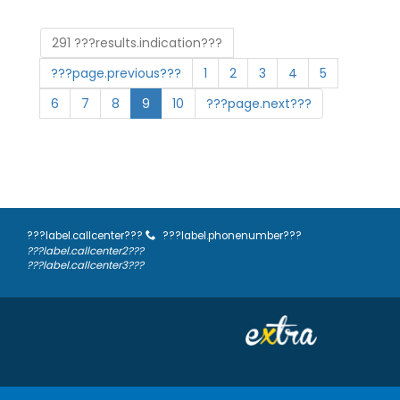
291 ???results.indication???
???page.previous???
1
2
3
4
5
6
7
8
9
10
???page.next???
???label.callcenter???
???label.phonenumber???
???label.callcenter2???
???label.callcenter3???