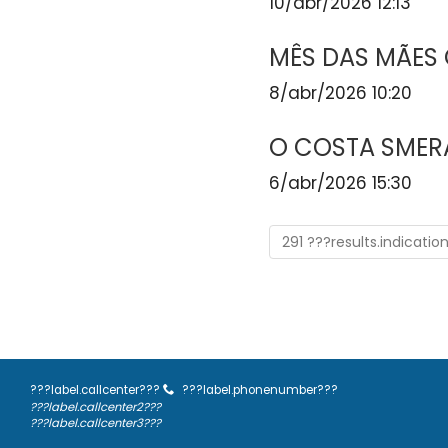
10/abr/2026 12:13
MÊS DAS MÃES
8/abr/2026 10:20
O COSTA SMER
6/abr/2026 15:30
291 ???results.indicatio
???label.callcenter???
???label.phonenumber???
???label.callcenter2???
???label.callcenter3???