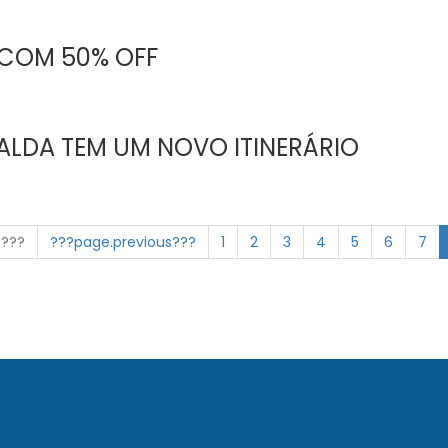
 COM 50% OFF
ALDA TEM UM NOVO ITINERÁRIO
n???
???page.previous???
1
2
3
4
5
6
7