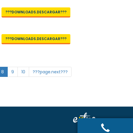
???DOWNLOADS.DESCARGAR???
???DOWNLOADS.DESCARGAR???
8
9
10
???page.next???