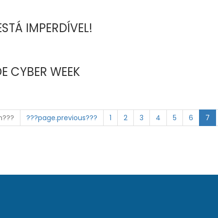
STÁ IMPERDÍVEL!
DE CYBER WEEK
on???
???page.previous???
1
2
3
4
5
6
7