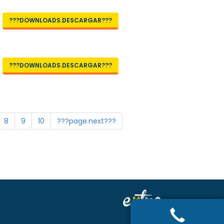
???DOWNLOADS.DESCARGAR???
???DOWNLOADS.DESCARGAR???
8
9
10
???page.next???