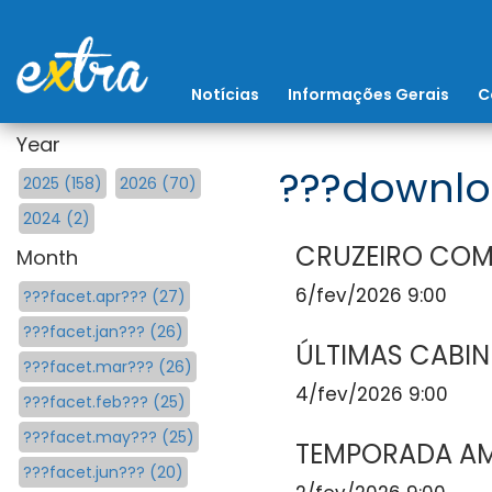
Notícias
Informações Gerais
C
Year
???downlo
2025 (158)
2026 (70)
2024 (2)
CRUZEIRO COM
Month
6/fev/2026 9:00
???facet.apr??? (27)
???facet.jan??? (26)
ÚLTIMAS CABIN
???facet.mar??? (26)
4/fev/2026 9:00
???facet.feb??? (25)
???facet.may??? (25)
TEMPORADA AM
???facet.jun??? (20)