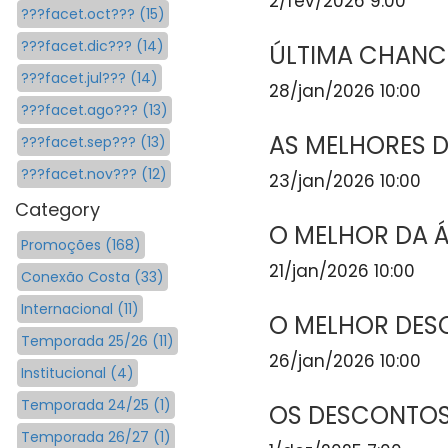
2/fev/2026 9:00
???facet.oct??? (15)
???facet.dic??? (14)
ÚLTIMA CHANCE
???facet.jul??? (14)
28/jan/2026 10:00
???facet.ago??? (13)
AS MELHORES D
???facet.sep??? (13)
???facet.nov??? (12)
23/jan/2026 10:00
Category
O MELHOR DA 
Promoções (168)
21/jan/2026 10:00
Conexão Costa (33)
Internacional (11)
O MELHOR DES
Temporada 25/26 (11)
26/jan/2026 10:00
Institucional (4)
Temporada 24/25 (1)
OS DESCONTOS
Temporada 26/27 (1)