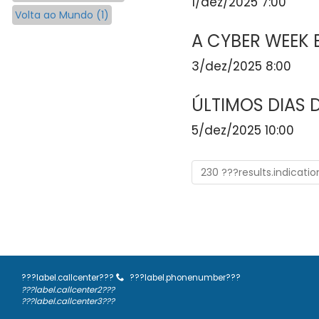
1/dez/2025 7:00
Volta ao Mundo (1)
A CYBER WEEK E
3/dez/2025 8:00
ÚLTIMOS DIAS 
5/dez/2025 10:00
230 ???results.indicati
???label.callcenter???
???label.phonenumber???
???label.callcenter2???
???label.callcenter3???