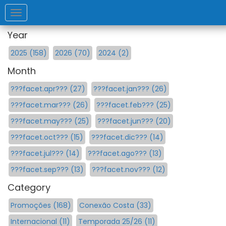
Toggle
navigation
Year
2025 (158)
2026 (70)
2024 (2)
Month
???facet.apr??? (27)
???facet.jan??? (26)
???facet.mar??? (26)
???facet.feb??? (25)
???facet.may??? (25)
???facet.jun??? (20)
???facet.oct??? (15)
???facet.dic??? (14)
???facet.jul??? (14)
???facet.ago??? (13)
???facet.sep??? (13)
???facet.nov??? (12)
Category
Promoções (168)
Conexão Costa (33)
Internacional (11)
Temporada 25/26 (11)