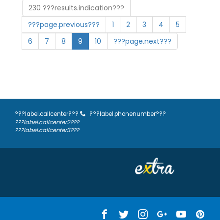
230 ???results.indication???
???page.previous???
1
2
3
4
5
6
7
8
9
10
???page.next???
???label.callcenter???
???label.phonenumber???
???label.callcenter2???
???label.callcenter3???