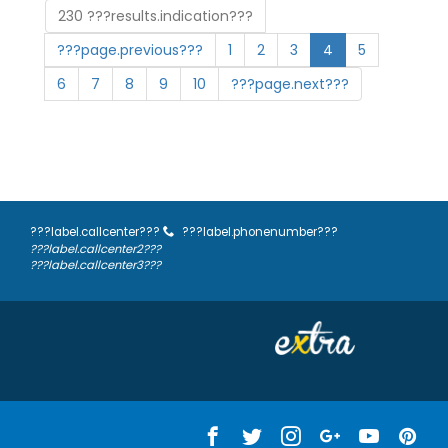
230 ???results.indication???
???page.previous???
1
2
3
4
5
6
7
8
9
10
???page.next???
???label.callcenter???
???label.phonenumber???
???label.callcenter2???
???label.callcenter3???