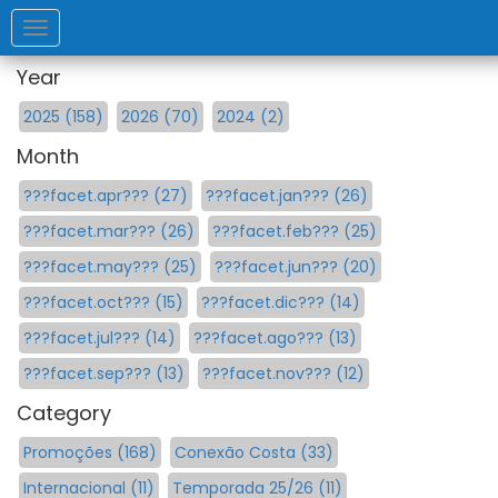
Toggle
navigation
Year
2025 (158)
2026 (70)
2024 (2)
Month
???facet.apr??? (27)
???facet.jan??? (26)
???facet.mar??? (26)
???facet.feb??? (25)
???facet.may??? (25)
???facet.jun??? (20)
???facet.oct??? (15)
???facet.dic??? (14)
???facet.jul??? (14)
???facet.ago??? (13)
???facet.sep??? (13)
???facet.nov??? (12)
Category
Promoções (168)
Conexão Costa (33)
Internacional (11)
Temporada 25/26 (11)