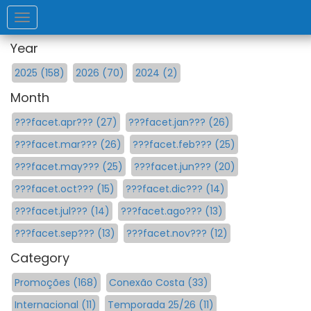
Toggle
navigation
Year
2025 (158)
2026 (70)
2024 (2)
Month
???facet.apr??? (27)
???facet.jan??? (26)
???facet.mar??? (26)
???facet.feb??? (25)
???facet.may??? (25)
???facet.jun??? (20)
???facet.oct??? (15)
???facet.dic??? (14)
???facet.jul??? (14)
???facet.ago??? (13)
???facet.sep??? (13)
???facet.nov??? (12)
Category
Promoções (168)
Conexão Costa (33)
Internacional (11)
Temporada 25/26 (11)