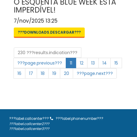
O ESQUENTA BLUE WEEK ESTÁ
IMPERDÍVEL!
7/nov/2025 13:25
???DOWNLOADS.DESCARGAR???
230 ???results.indication???
???page.previous???
11
12
13
14
15
16
17
18
19
20
???page.next???
???label.callcenter???
???label.phonenumber???
???label.callcenter2???
???label.callcenter3???