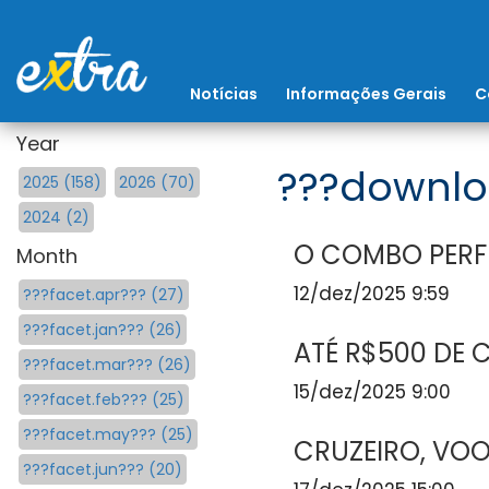
Notícias
Informações Gerais
C
Year
???downlo
2025 (158)
2026 (70)
2024 (2)
O COMBO PERFE
Month
12/dez/2025 9:59
???facet.apr??? (27)
???facet.jan??? (26)
ATÉ R$500 DE 
???facet.mar??? (26)
15/dez/2025 9:00
???facet.feb??? (25)
???facet.may??? (25)
CRUZEIRO, VOO
???facet.jun??? (20)