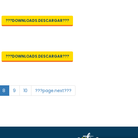
???DOWNLOADS.DESCARGAR???
???DOWNLOADS.DESCARGAR???
8
9
10
???page.next???