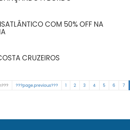
NSATLÂNTICO COM 50% OFF NA
MA
COSTA CRUZEIROS
on???
???page.previous???
1
2
3
4
5
6
7