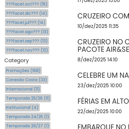
17/dez/2025 15:00
???facet.oct??? (15)
???facet.dic??? (14)
CRUZEIRO COM
???facet.jul??? (14)
10/dez/2025 11:35
???facet.ago??? (13)
CRUZEIRO NO C
???facet.sep??? (13)
PACOTE AIR&S
???facet.nov??? (12)
8/dez/2025 14:10
Category
Promoções (168)
CELEBRE UM NA
Conexão Costa (33)
23/dez/2025 10:00
Internacional (11)
Temporada 25/26 (11)
FÉRIAS EM ALT
Institucional (4)
22/dez/2025 10:00
Temporada 24/25 (1)
EMBARQUE NO
Temporada 26/27 (1)