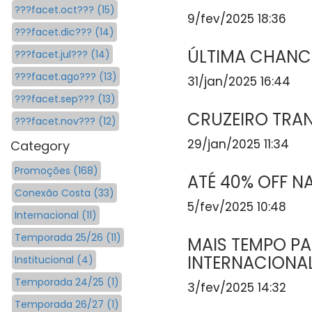
???facet.oct??? (15)
9/fev/2025 18:36
???facet.dic??? (14)
ÚLTIMA CHANCE
???facet.jul??? (14)
???facet.ago??? (13)
31/jan/2025 16:44
???facet.sep??? (13)
CRUZEIRO TRA
???facet.nov??? (12)
29/jan/2025 11:34
Category
Promoções (168)
ATÉ 40% OFF NA
Conexão Costa (33)
5/fev/2025 10:48
Internacional (11)
Temporada 25/26 (11)
MAIS TEMPO P
INTERNACIONAL
Institucional (4)
Temporada 24/25 (1)
3/fev/2025 14:32
Temporada 26/27 (1)