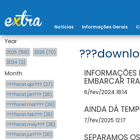
Notícias
Informações Gerais
C
Year
???downlo
2025 (158)
2026 (70)
2024 (2)
INFORMAÇÕES I
Month
EMBARCAR TRA
???facet.apr??? (27)
6/fev/2024 18:14
???facet.jan??? (26)
???facet.mar??? (26)
AINDA DÁ TEM
???facet.feb??? (25)
7/fev/2025 12:17
???facet.may??? (25)
???facet.jun??? (20)
SEPARAMOS OS