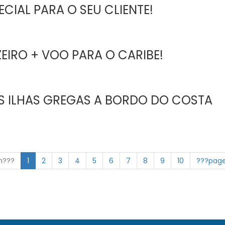
CIAL PARA O SEU CLIENTE!
IRO + VOO PARA O CARIBE!
S ILHAS GREGAS A BORDO DO COSTA
on???
1
2
3
4
5
6
7
8
9
10
???page