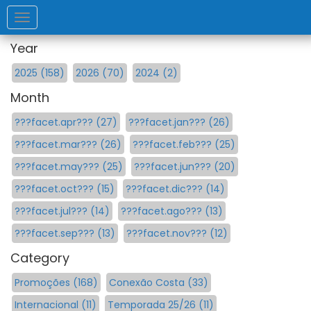
Toggle
navigation
Year
2025 (158)
2026 (70)
2024 (2)
Month
???facet.apr??? (27)
???facet.jan??? (26)
???facet.mar??? (26)
???facet.feb??? (25)
???facet.may??? (25)
???facet.jun??? (20)
???facet.oct??? (15)
???facet.dic??? (14)
???facet.jul??? (14)
???facet.ago??? (13)
???facet.sep??? (13)
???facet.nov??? (12)
Category
Promoções (168)
Conexão Costa (33)
Internacional (11)
Temporada 25/26 (11)