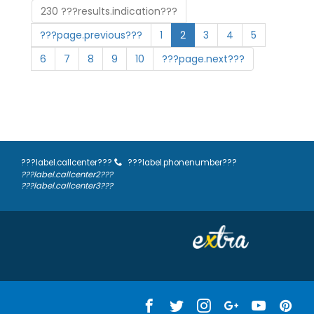
230 ???results.indication???
???page.previous???
1
2
3
4
5
6
7
8
9
10
???page.next???
???label.callcenter???
???label.phonenumber???
???label.callcenter2???
???label.callcenter3???