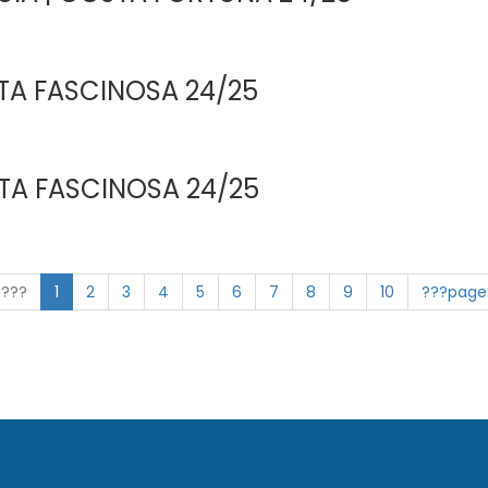
STA FASCINOSA 24/25
STA FASCINOSA 24/25
n???
1
2
3
4
5
6
7
8
9
10
???page