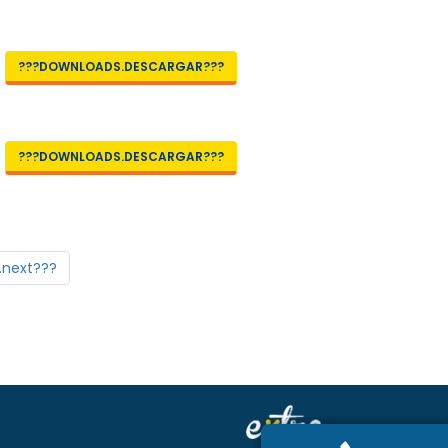
???DOWNLOADS.DESCARGAR???
???DOWNLOADS.DESCARGAR???
.next???