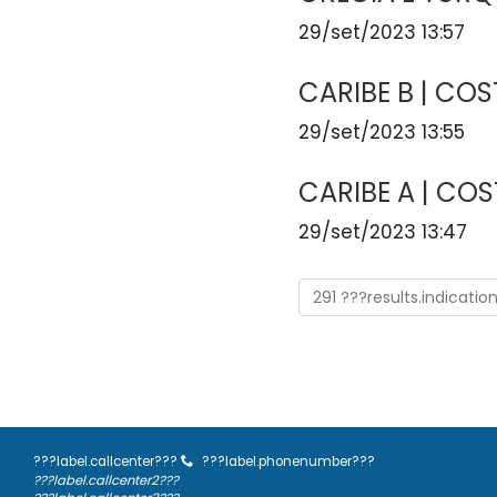
29/set/2023 13:57
CARIBE B | CO
29/set/2023 13:55
CARIBE A | CO
29/set/2023 13:47
291 ???results.indicatio
???label.callcenter???
???label.phonenumber???
???label.callcenter2???