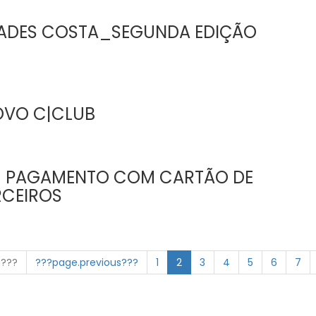
DADES COSTA_SEGUNDA EDIÇÃO
OVO C|CLUB
| PAGAMENTO COM CARTÃO DE
RCEIROS
n???
???page.previous???
1
2
3
4
5
6
7