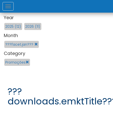
Toggle
navigation
Year
2025 (12)
2026 (11)
Month
???facet.jan???
Category
Promoções
???
downloads.emktTitle??