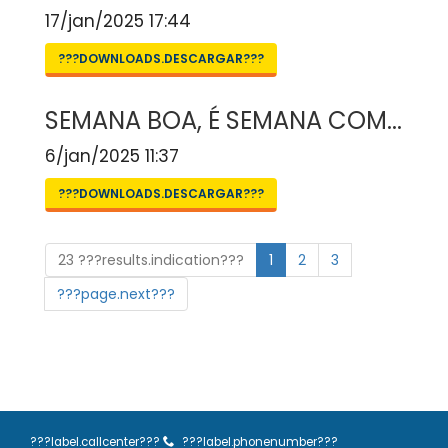
17/jan/2025 17:44
???DOWNLOADS.DESCARGAR???
SEMANA BOA, É SEMANA COM...
6/jan/2025 11:37
???DOWNLOADS.DESCARGAR???
23 ???results.indication???
1
2
3
???page.next???
???label.callcenter???
???label.phonenumber???