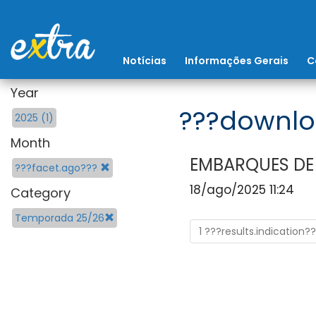
Notícias
Informações Gerais
C
Year
???downlo
2025 (1)
Month
EMBARQUES DE
???facet.ago???
18/ago/2025 11:24
Category
Temporada 25/26
1 ???results.indication?