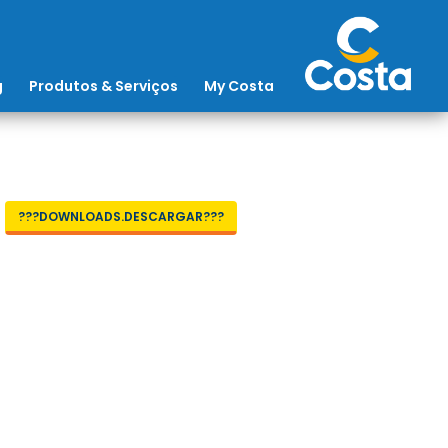
g
Produtos & Serviços
My Costa
???DOWNLOADS.DESCARGAR???