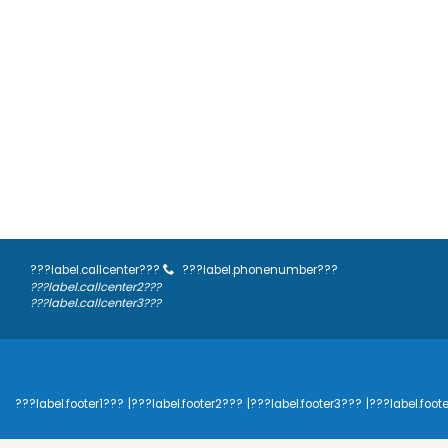
???label.callcenter???
???label.phonenumber???
???label.callcenter2???
???label.callcenter3???
???label.footer1???
|???label.footer2???
|???label.footer3???
|???label.foot