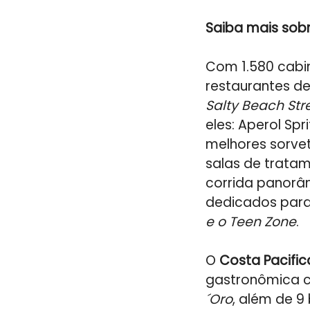
Saiba mais sob
Com 1.580 cabi
restaurantes d
Salty Beach Str
eles: Aperol Spri
melhores sorvet
salas de tratam
corrida panorâm
dedicados para
e o Teen Zone
.
O
Costa Pacific
gastronômica c
´Oro
, além de 9