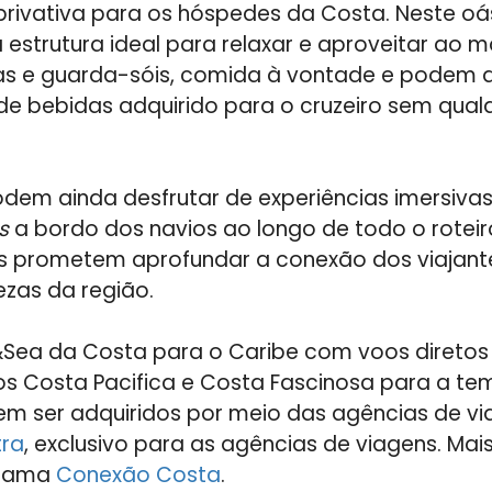
 privativa para os hóspedes da Costa. Neste oás
estrutura ideal para relaxar e aproveitar ao
as e guarda-sóis, comida à vontade e podem ai
de bebidas adquirido para o cruzeiro sem qual
dem ainda desfrutar de experiências imersiva
s
a bordo dos navios ao longo de todo o roteir
es prometem aprofundar a conexão dos viajan
ezas da região.
&Sea da Costa para o Caribe com voos diretos 
os Costa Pacifica e Costa Fascinosa para a t
m ser adquiridos por meio das agências de vi
tra
, exclusivo para as agências de viagens. Ma
grama
Conexão Costa
.