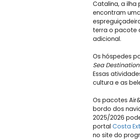
Catalina, a ilha
encontram uma 
espreguiçadeir
terra o pacote 
adicional.
Os hóspedes po
Sea Destination
Essas atividad
cultura e as bel
Os pacotes Air
bordo dos navi
2025/2026 pode
portal
Costa Ex
no site do pro