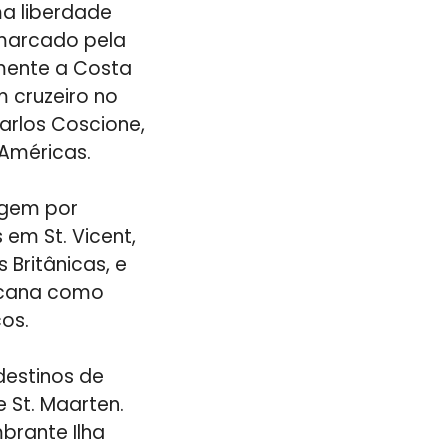
a liberdade
 marcado pela
omente a Costa
 cruzeiro no
arlos Coscione,
 Américas.
agem por
 em St. Vicent,
s Britânicas, e
nicana como
os.
destinos de
 e St. Maarten.
brante Ilha