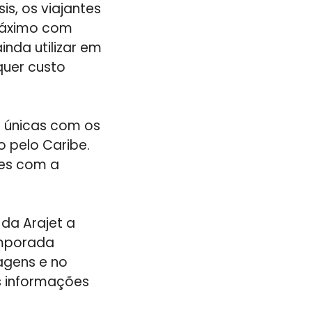
is, os viajantes
 máximo com
nda utilizar em
quer custo
s únicas com os
o pelo Caribe.
tes com a
da Arajet a
emporada
agens e no
is informações