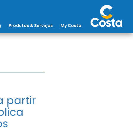
g
Produtos & Serviços
My Costa
 partir
blica
os