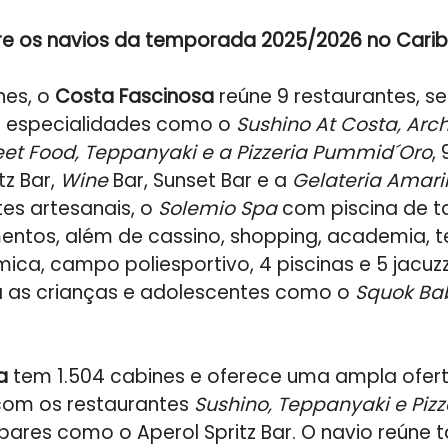
re os navios da temporada 2025/2026 no Cari
nes, o
Costa Fascinosa
reúne 9 restaurantes, s
e especialidades como o
Sushino At Costa, Arc
eet Food, Teppanyaki e a Pizzeria Pummid´Oro
,
tz Bar,
Wine
Bar, Sunset Bar e a
Gelateria Amaril
es artesanais, o
Solemio Spa
com piscina de t
entos, além de cassino, shopping, academia, te
ica, campo poliesportivo, 4 piscinas e 5 jacuz
 as crianças e adolescentes como o
Squok Ba
a
tem 1.504 cabines e oferece uma ampla ofer
om os restaurantes
Sushino, Teppanyaki e Piz
 bares como o Aperol Spritz Bar. O navio reúne