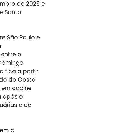
embro de 2025 e
e Santo
re São Paulo e
r
 entre o
 Domingo
 fica a partir
rdo do Costa
a em cabine
ia após o
uárias e de
sem a