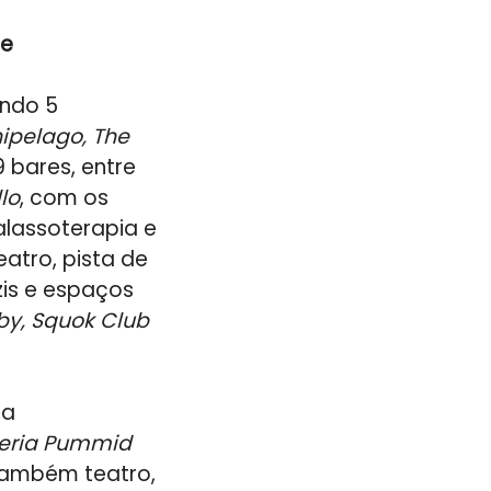
be
endo 5
hipelago, The
 9 bares, entre
lo
, com os
alassoterapia e
atro, pista de
zis e espaços
by, Squok Club
ta
zeria Pummid
 também teatro,