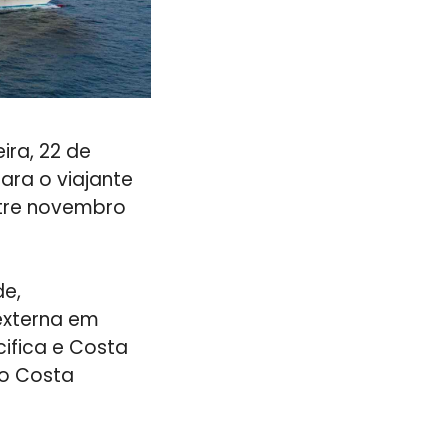
ira, 22 de
ara o viajante
ntre novembro
de,
externa em
ifica e Costa
do Costa