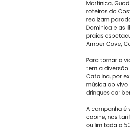
Martinica, Guada
roteiros do Cos
realizam paradas
Dominica e as I
praias espetac
Amber Cove, Cab
Para tornar a v
tem a diversão
Catalina, por 
música ao vivo
drinques caribe
A campanha é vá
cabine, nas tar
ou limitada a 5