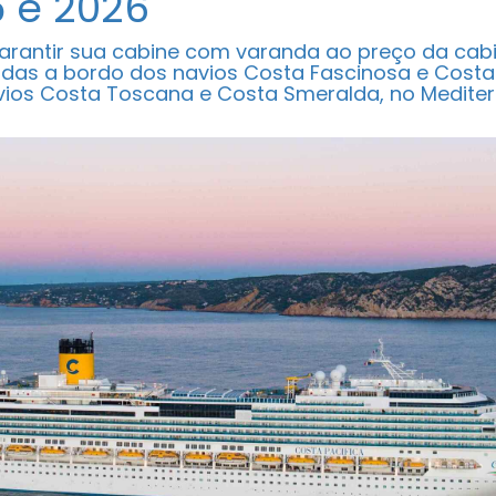
 e 2026
rantir sua cabine com varanda ao preço da cab
das a bordo dos navios Costa Fascinosa e Costa 
avios Costa Toscana e Costa Smeralda, no Mediter