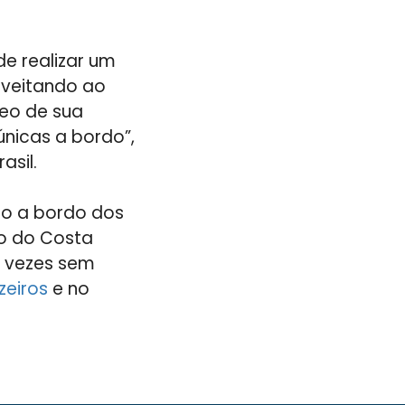
e realizar um
oveitando ao
neo de sua
únicas a bordo”,
asil.
eo a bordo dos
o do Costa
2 vezes sem
zeiros
e no