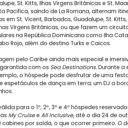
lupe, St. Kitts, Ilhas Virgens Britânicas e St. Maa
ta Pacifica, saindo de La Romana, alternam itin
 em St. Vicent, Barbados, Guadalupe, St. Kitts, S
lhas Virgens Britânicas, ou que fazem um circui
ulares na República Dominicana como Ilha Cata
o Rojo, além do destino Turks e Caicos.
iagem pelo Caribe ainda mais especial e imersiv
 garantida com os
Sea Destinations.
Durante a 
exemplo, o hóspede pode desfrutar de uma fest
 e espetáculos de dança em terra; um DJ a bor
nhos.
lida para o 1º, 2º, 3º e 4º hóspedes reserva
ifas
My Cruise
e
All Inclusive
, até o dia 24 de ou
0 cabines por saída, o que ocorrer primeiro. O