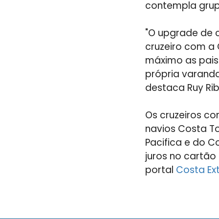
contempla grup
"O upgrade de c
cruzeiro com a
máximo as pais
própria varanda
destaca Ruy Ribe
Os cruzeiros c
navios Costa T
Pacifica e do C
juros no cartão
portal
Costa Ex