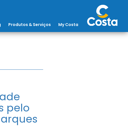
g
Produtos & Serviços
My Costa
rade
s pelo
barques