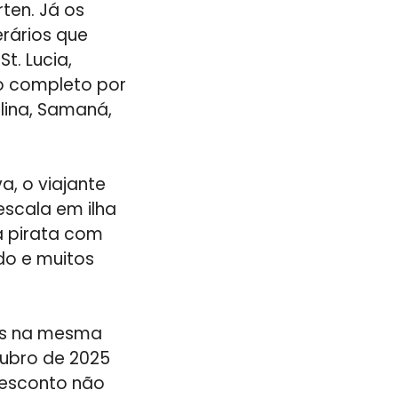
rten. Já os
erários que
t. Lucia,
to completo por
lina, Samaná,
a, o viajante
escala em ilha
a pirata com
do e muitos
dos na mesma
tubro de 2025
 desconto não