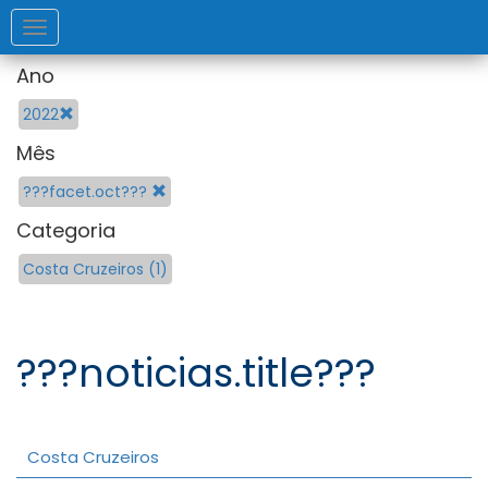
Toggle
navigation
Ano
2022
Mês
???facet.oct???
Categoria
Costa Cruzeiros (1)
???noticias.title???
Costa Cruzeiros