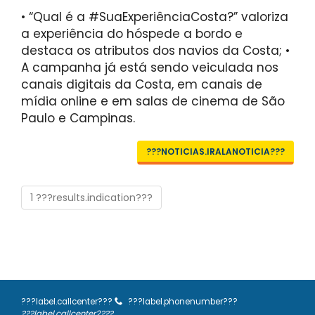
• “Qual é a #SuaExperiênciaCosta?” valoriza
a experiência do hóspede a bordo e
destaca os atributos dos navios da Costa; •
A campanha já está sendo veiculada nos
canais digitais da Costa, em canais de
mídia online e em salas de cinema de São
Paulo e Campinas.
???NOTICIAS.IRALANOTICIA???
1 ???results.indication???
???label.callcenter???
???label.phonenumber???
???label.callcenter2???