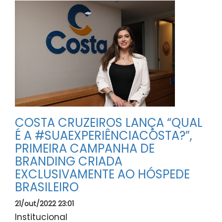
COSTA CRUZEIROS LANÇA “QUAL
É A #SUAEXPERIÊNCIACOSTA?”,
PRIMEIRA CAMPANHA DE
BRANDING CRIADA
EXCLUSIVAMENTE AO HÓSPEDE
BRASILEIRO
21/out/2022 23:01
Institucional